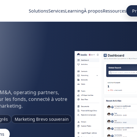
Pr
Solutions
Services
Learning
À propos
Ressources
, M&A, operating partners,
 les fonds, connecté à votre
marketing.
grés
Marketing Brevo souverain
ns