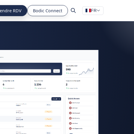
endre RDV
Bodic Connect
FR