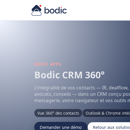
BODIC APPS
Bodic CRM 360°
L’intégralité de vos contacts — IR, dealflow
avocats, conseils — dans un CRM conçu pour
messagerie, votre navigateur et vos outils 
Vue 360° des contacts
Outlook & Chrome inté
Demander une démo
Retour aux solutio