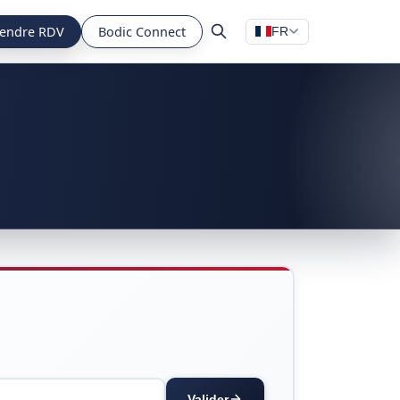
endre RDV
Bodic Connect
FR
Valider