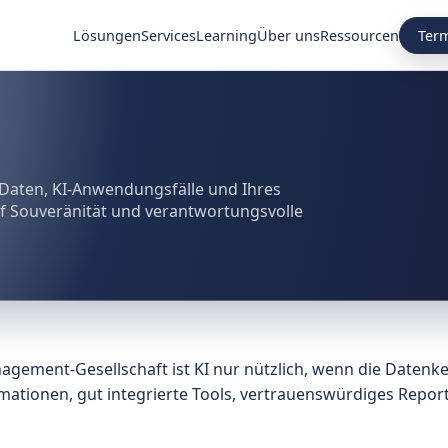
Ter
Lösungen
Services
Learning
Über uns
Ressourcen
 Daten, KI-Anwendungsfälle und Ihres
f Souveränität und verantwortungsvolle
agement-Gesellschaft ist KI nur nützlich, wenn die Datenkett
mationen, gut integrierte Tools, vertrauenswürdiges Repor