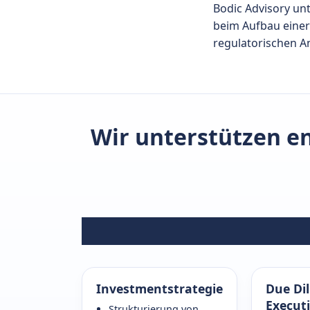
Bodic Advisory u
beim Aufbau einer
regulatorischen A
Wir unterstützen e
Investmentstrategie
Due Di
Execut
Strukturierung von