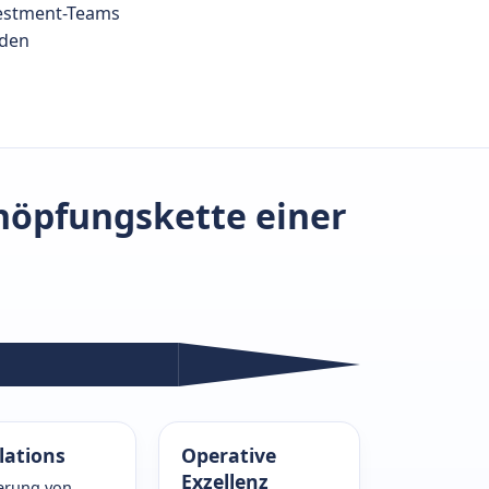
vestment-Teams
 den
höpfungskette einer
lations
Operative
Exzellenz
ierung von