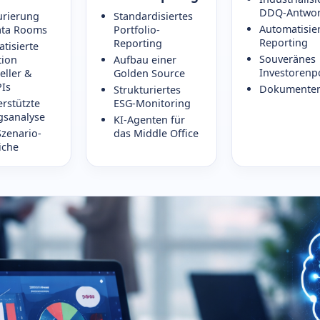
DDQ-Antwor
urierung
Standardisiertes
Automatisier
ata Rooms
Portfolio-
Reporting
Reporting
tisierte
Souveränes
tion
Aufbau einer
Investorenp
eller &
Golden Source
Is
Dokumenten
Strukturiertes
erstützte
ESG-Monitoring
gsanalyse
KI-Agenten für
Szenario-
das Middle Office
iche