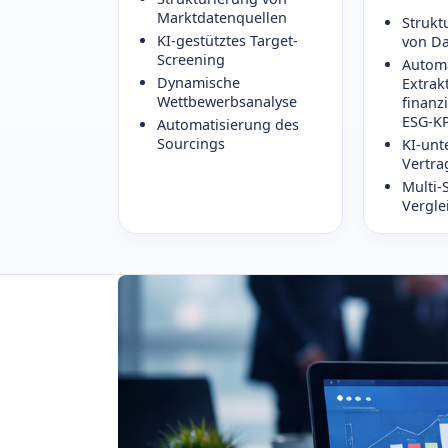
Marktdatenquellen
Strukt
KI-gestütztes Target-
von D
Screening
Automa
Dynamische
Extrak
Wettbewerbsanalyse
finanzi
ESG-KP
Automatisierung des
Sourcings
KI-unt
Vertra
Multi-
Vergle