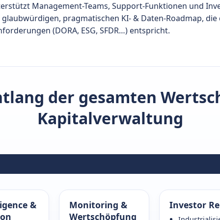
nterstützt Management-Teams, Support-Funktionen und In
 glaubwürdigen, pragmatischen KI- & Daten-Roadmap, die
nforderungen (DORA, ESG, SFDR…) entspricht.
ntlang der gesamten Wertsc
Kapitalverwaltung
ligence &
Monitoring &
Investor Re
ion
Wertschöpfung
Industrialis