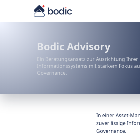
Bodic Advisory
Ein Beratungsansatz zur Ausrichtung Ihrer
Informationssystems mit starkem Fokus au
Governance.
In einer Asset-Man
zuverlässige Infor
Governance.