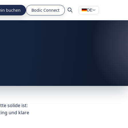
min buchen
Bodic Connect
DE
e solide ist:
ting und klare