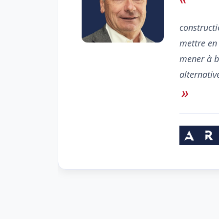
                                Mes associés m'ont co
constructi
mettre en 
mener à bi