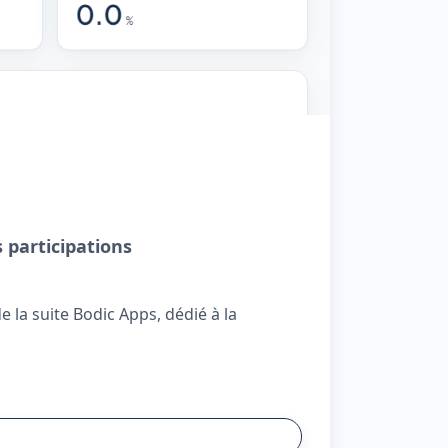
ARTICLE
Bodic
 participations
Edition 20
📅 04/07/202
 la suite Bodic Apps, dédié à la
Le Salon So
vos dépenda
développées
En savoir 