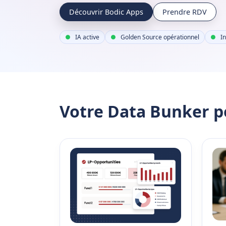
Découvrir Bodic Apps
Prendre RDV
IA active
Golden Source opérationnel
In
Votre Data Bunker po