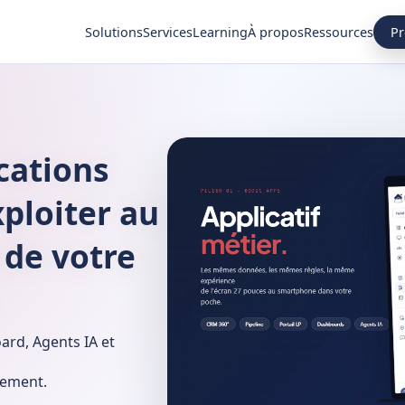
Pr
Solutions
Services
Learning
À propos
Ressources
cations
ploiter au
 de votre
ard, Agents IA et
sement.