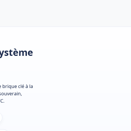
système
brique clé à la
souverain,
YC.