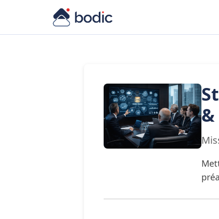
S
&
Mis
Mett
préa