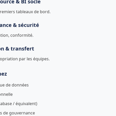
ource & BI socle
premiers tableaux de bord.
ance & sécurité
tion, conformité.
on & transfert
opriation par les équipes.
nez
gue de données
onnelle
tabase / équivalent)
s de gouvernance