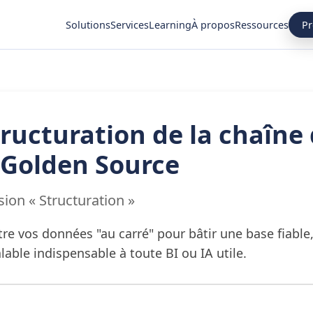
Pr
Solutions
Services
Learning
À propos
Ressources
tructuration de la chaîne
 Golden Source
sion « Structuration »
re vos données "au carré" pour bâtir une base fiable,
lable indispensable à toute BI ou IA utile.