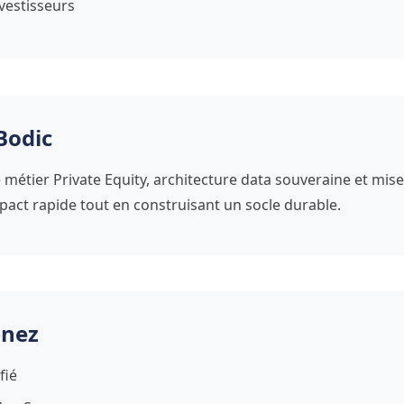
vestisseurs
Bodic
étier Private Equity, architecture data souveraine et mis
act rapide tout en construisant un socle durable.
enez
fié