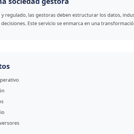
na sociedad gestora
y regulado, las gestoras deben estructurar los datos, indus
las decisiones. Este servicio se enmarca en una transformaci
tos
perativo
ón
os
io
nversores