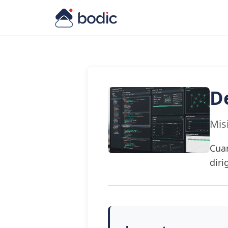
D
Mis
Cuan
diri