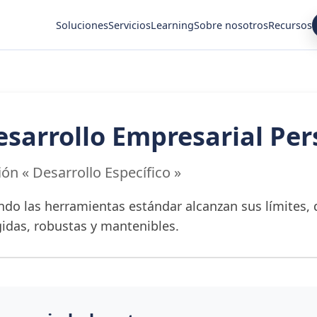
Soluciones
Servicios
Learning
Sobre nosotros
Recursos
esarrollo Empresarial Per
ión « Desarrollo Específico »
do las herramientas estándar alcanzan sus límites,
gidas, robustas y mantenibles.