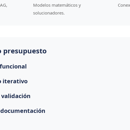
RAG,
Modelos matemáticos y
Conexi
solucionadores.
o presupuesto
 funcional
o iterativo
 validación
y documentación