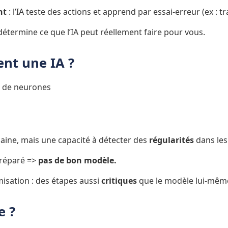
nt
 : l’IA teste des actions et apprend par essai-erreur (ex : 
détermine ce que l’IA peut réellement faire pour vous.
nt une IA ?
u de neurones
ine, mais une capacité à détecter des 
régularités 
dans le
réparé => 
pas de bon modèle.
isation : des étapes aussi 
critiques 
que le modèle lui-mêm
e ?