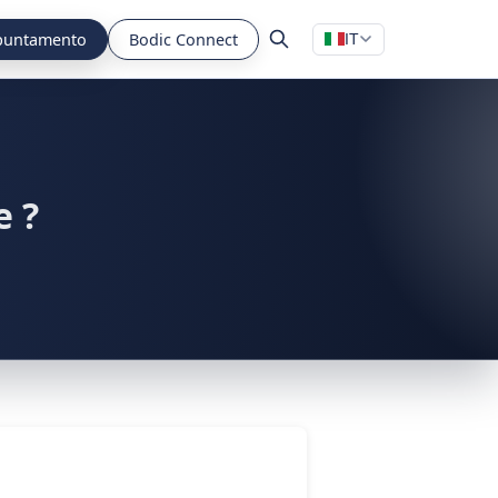
puntamento
Bodic Connect
IT
e ?