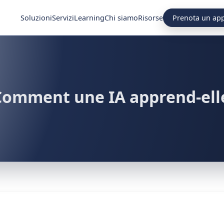
Prenota un ap
Soluzioni
Servizi
Learning
Chi siamo
Risorse
 Comment une IA apprend-ell