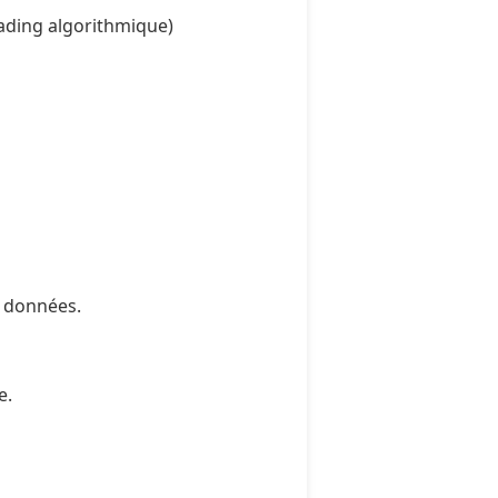
trading algorithmique)
s données.
e.