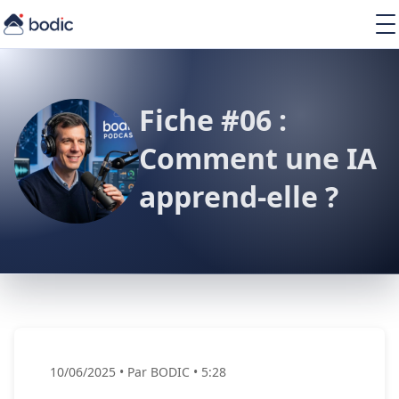
Solutions
Services
Learning
Fiche #06 :
À propos
Ressources
Comment une IA
apprend-elle ?
FR
10/06/2025
•
Par BODIC
•
5:28