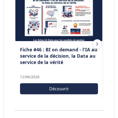
Fiche #46 : BI on demand - l'IA au
Fic
service de la décision, la Data au
IA s
service de la vérité
12/06/2026
20/0
Découvrir