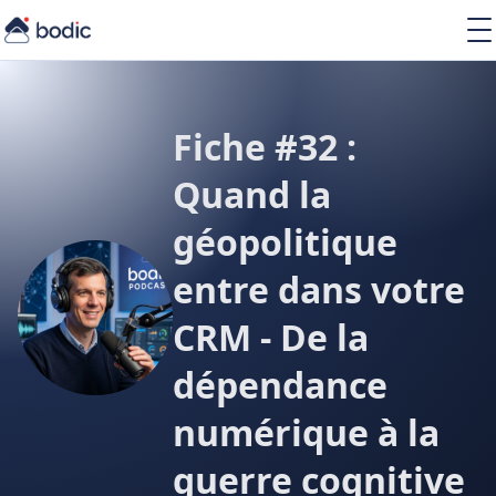
Solutions
Services
Learning
Fiche #32 :
À propos
Quand la
Ressources
géopolitique
entre dans votre
CRM - De la
FR
dépendance
numérique à la
guerre cognitive