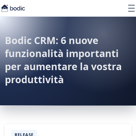
Soluzioni
Servizi
Learning
Bodic CRM: 6 nuove
Chi siamo
funzionalità importanti
Risorse
per aumentare la vostra
produttività
IT
RELEASE