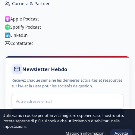
Carriera & Partner
Apple Podcast
Spotify Podcast
LinkedIn
Contattateci
Newsletter Hebdo
Recevez chaque semaine les dernières actualités et ressources
sur l'IA et la Data pour les sociétés de gestion.
Valider
Utilizziamo i cookie per offrirvi la migliore esperienza sul nostro sito.
Potete saperne di più sui cookie che utilizziamo o disabilitarli nelle
impostazioni.
Maggiori informazioni
Accetta