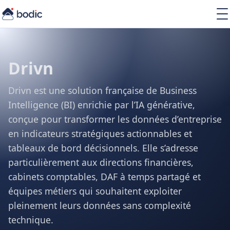
Soluzioni
Servizi
Learning
Drivn
Chi siamo
Risorse
Drivn est une solution française de Business
Intelligence (BI) enrichie par l’IA générative,
conçue pour transformer les données d’entreprise
en indicateurs stratégiques actionnables et
tableaux de bord décisionnels. Elle s’adresse
IT
particulièrement aux directions financières,
cabinets comptables, DAF à temps partagé et
équipes métiers qui souhaitent exploiter
pleinement leurs données sans complexité
technique.